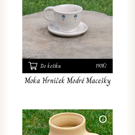
podš
mace
průměr 
Do košíku
190Kč
Moka Hrníček Modré Macešky
Ručně 