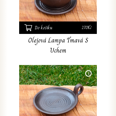
výška 
Do košíku
270Kč
Olejová Lampa Tmavá S
Uchem
Ručně
pálen
negla