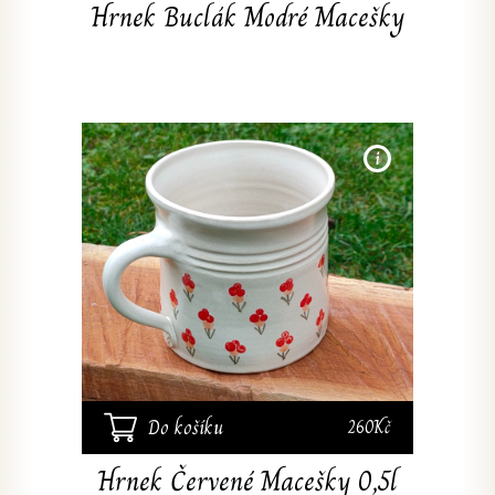
Hrnek Buclák Modré Macešky
Ručně t
červen
cca 10,
kameni
zdobe
glazur
ohřív
Do košíku
260Kč
Hrnek Červené Macešky 0,5l