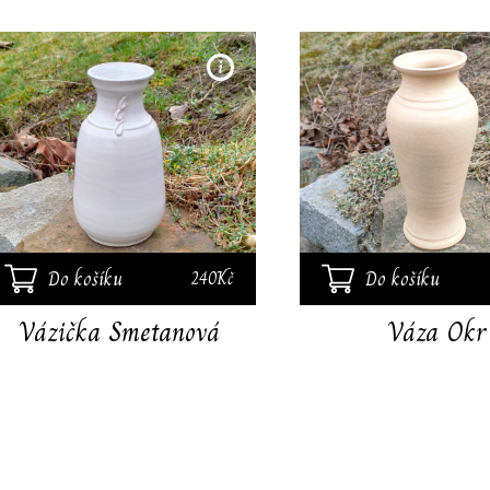
vázička výška cca 18 cm
Do košíku
Do košíku
240Kč
Vázička Smetanová
Váza Okr