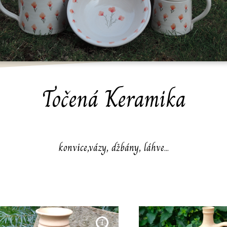
Točená Keramika
konvice,vázy, džbány, láhve...
Ručně točená rovná