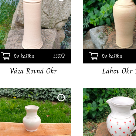
váza,výška 22 cm. Váza je
vyrobena z vysoko pálené
jemné kameniny. Světle
okrová glazura je zdobená
jemnými výkvěty. Vhodná
na řezané květy..
Do košíku
Do košíku
330Kč
Váza Rovná Okr
Láhev Okr 
Ručně točená vázička na
řezané květy. Výška 12cm.
Vázička je vyrobena z
jemné vysokopálené
kameniny. Smetanově bílá
glazura . Krásná dekorace