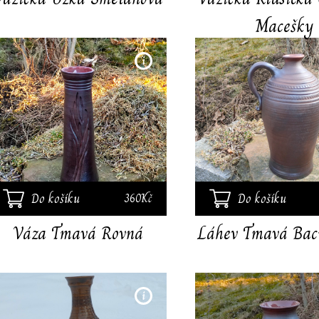
Macešky
Ručně točená váza
zdobená reliéfem. Vysoko
pálená, z vnější strany
zalešťovaná.Vnitřek
nádoby glazovaný
transparentní glazurou,
výška 25cm.
Do košíku
Do košíku
360Kč
Váza Tmavá Rovná
Láhev Tmavá Bacu
Ručně točená váza. Pálená
na 1230 st.C. Glazura v
tzmavě medové barvě. Z