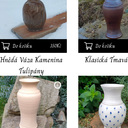
vnější strany ponechána
část neglazovaná, aby
vynikla strukrura hlíny.
Výška 25 cm. Vhodná na
řezané i suché květy nebo
větve.
Do košíku
Do košíku
350Kč
Hnědá Váza Kamenina
Klasická Tmavá
Tulipány
Ručně točená váza,výška
22 cm. Váza je vyrobena z
vysoko pálené keramiky.
Zdobená rytým dekorem.
Světle okrová glazura je
zdobená jemnými výkvěty.
Vhodná na řezané květy.