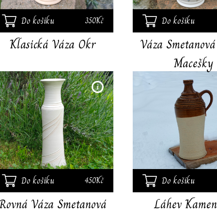
Do košíku
Do košíku
350Kč
Klasická Váza Okr
Váza Smetanová
Macešky
Ručně točená váza. Výška
28 cm. Vhodná na řezané i
suché květy.
Do košíku
Do košíku
450Kč
Rovná Váza Smetanová
Láhev Kamen