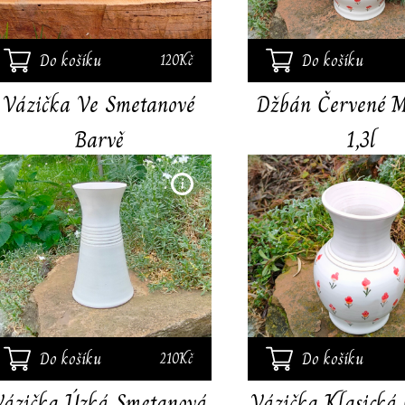
do bytu i na terasu.
Do košíku
Do košíku
120Kč
Vázička Ve Smetanové
Džbán Červené 
Barvě
1,3l
Ručně točená váza, výška
17 cm. Váza je vyrobena z
jemné kameniny.
Do košíku
Do košíku
210Kč
Vázička Úzká Smetanová
Vázička Klasická