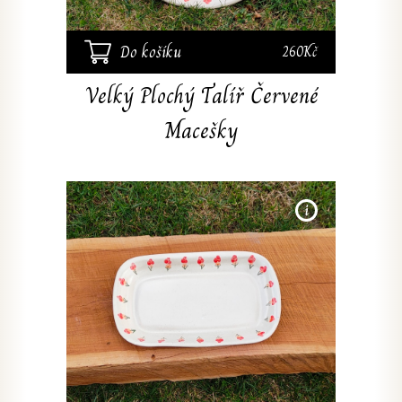
Do košíku
260Kč
Velký Plochý Talíř Červené
Macešky
Ručně
vzo
13x2
kamenin
kresby
myčce a