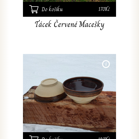
Do košíku
170Kč
Tácek Červené Macešky
Ručně
20cm.
glazo