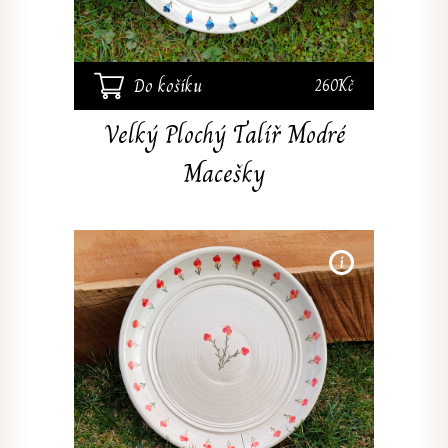
pot
Do košíku
260Kč
Velký Plochý Talíř Modré
Macešky
Ručně 
modré 
vyrob
Svět
technik
mýt 
pot